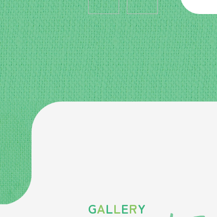
G
A
L
L
E
R
Y