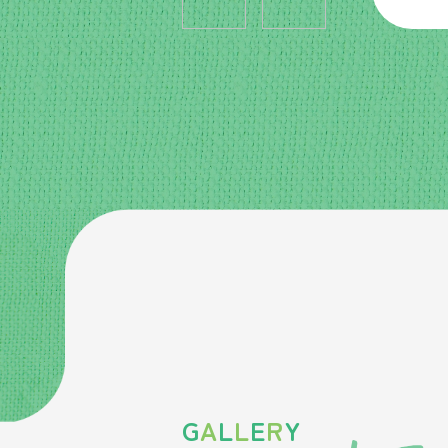
G
A
L
L
E
R
Y